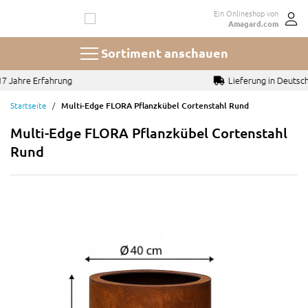
Zum
Ein Onlineshop von
Inhalt
Amagard.com
springen
Sortiment anschauen
Lieferung in Deutschland, Österreich und Luxemburg
Startseite
Multi-Edge FLORA Pflanzkübel Cortenstahl Rund
Multi-Edge FLORA Pflanzkübel Cortenstahl
Rund